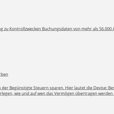
ng zu Kontrollzwecken Buchungsdaten von mehr als 56.000 A
rben
der Begünstigte Steuern sparen. Hier lautet die Devise: 
überlegen, wie und auf wen das Vermögen übertragen werden