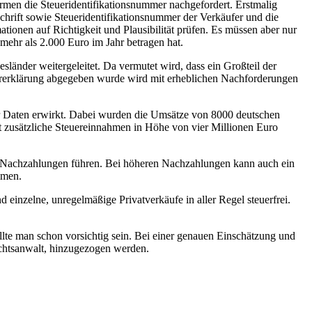
ormen die Steueridentifikationsnummer nachgefordert. Erstmalig
chrift sowie Steueridentifikationsnummer der Verkäufer und die
ionen auf Richtigkeit und Plausibilität prüfen. Es müssen aber nur
mehr als 2.000 Euro im Jahr betragen hat.
änder weitergeleitet. Da vermutet wird, dass ein Großteil der
ererklärung abgegeben wurde wird mit erheblichen Nachforderungen
er Daten erwirkt. Dabei wurden die Umsätze von 8000 deutschen
zusätzliche Steuereinnahmen in Höhe von vier Millionen Euro
n Nachzahlungen führen. Bei höheren Nachzahlungen kann auch ein
mmen.
 einzelne, unregelmäßige Privatverkäufe in aller Regel steuerfrei.
sollte man schon vorsichtig sein. Bei einer genauen Einschätzung und
echtsanwalt, hinzugezogen werden.