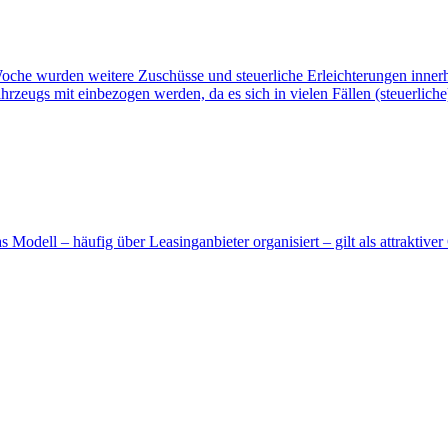
 Woche wurden weitere Zuschüsse und steuerliche Erleichterungen inne
ahrzeugs mit einbezogen werden, da es sich in vielen Fällen (steuerlich
odell – häufig über Leasinganbieter organisiert – gilt als attraktiver