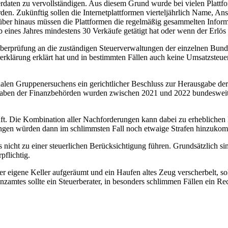
zerdaten zu vervollständigen. Aus diesem Grund wurde bei vielen Plattf
n. Zukünftig sollen die Internetplattformen vierteljährlich Name, Ans
über hinaus müssen die Plattformen die regelmäßig gesammelten Informat
 eines Jahres mindestens 30 Verkäufe getätigt hat oder wenn der Erlös 
erprüfung an die zuständigen Steuerverwaltungen der einzelnen Bundesl
klärung erklärt hat und in bestimmten Fällen auch keine Umsatzsteu
nalen Gruppenersuchens ein gerichtlicher Beschluss zur Herausgabe d
aben der Finanzbehörden wurden zwischen 2021 und 2022 bundesweit 
ft. Die Kombination aller Nachforderungen kann dabei zu erhebliche
ungen würden dann im schlimmsten Fall noch etwaige Strafen hinzuko
icht zu einer steuerlichen Berücksichtigung führen. Grundsätzlich sind
pflichtig.
r der eigene Keller aufgeräumt und ein Haufen altes Zeug verscherbelt, 
zamtes sollte ein Steuerberater, in besonders schlimmen Fällen ein R